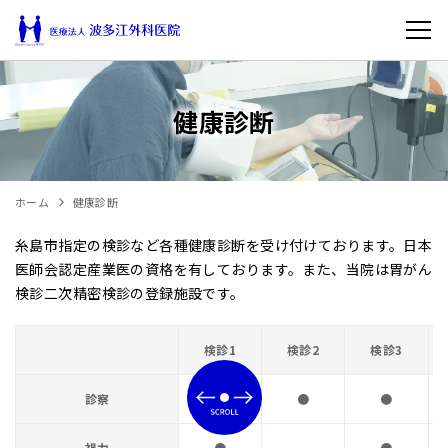
メ
ニ
ュ
健康診断
ー
を
開
く
ホーム
健康診断
糸島市指定の検診など各種健康診断を受け付けております。日本
医師会認定産業医の資格を有しております。また、当院は胃がん
検診二次精密検診の登録施設です。
検診1
検診2
検診3
診察
●
●
●
視力
●
●