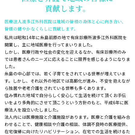
貢献します。
医療法人波多江外科医院は地域の皆様の身体と心に向き合い、
皆様の健やかなくらしに貢献します。
私共は昭和14年に糸島前原の地で有床診療所波多江外科医院を
開業し、主に地域医療を行ってまいりました。
しかし、医療行政や社会の変化を迎えるなか、有床診療所のみ
では患者さんのニーズに応えることに限界を感じるようになりま
した。
糸島の中心部では、若く子育てをされている世帯が増えていま
す。しかし、それ以外の地区では高齢化が進み、不安を抱えなが
ら独居や老老介護をされている世帯も多くあります。
住み慣れた地域で自分らしく安心して生活を続けて頂くお手伝
いをより多角的にさせて頂こうという方針のもと、平成6年に医
療法人を設立いたしました。
法人内には医療施設と介護施設があります。医療と介護を組み合
わせることで、健康相談や介護の相談、体調不良時の医療提供、
在宅復帰に向けたリハビリテーション、在宅での生活を続けるた