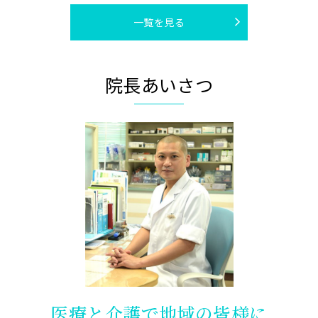
波多江外科
パキス
一覧を見る
2022.09.20
2026.08.01
かかりつけ医として
入所空床状況
院長あいさつ
波多江外科
2022.05.30
発熱外来について
医療と介護で地域の皆様に