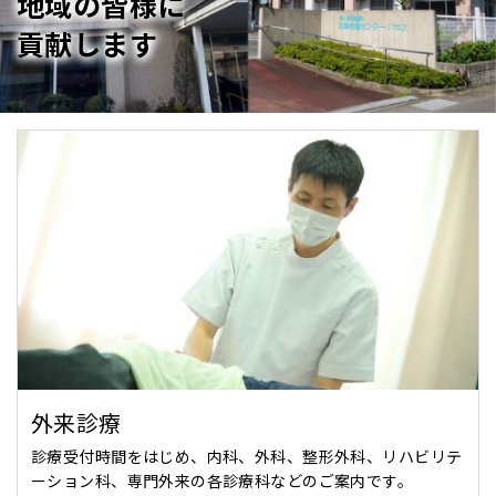
地域の皆様に
療
貢献します
法
人
波
多
江
外
科
医
院
外来診療
診療受付時間をはじめ、内科、外科、整形外科、リハビリテ
ーション科、専門外来の各診療科などのご案内です。