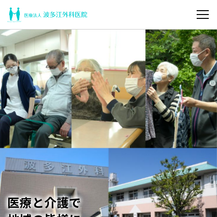
メ
ニ
福
ュ
岡
ー
糸
を
島
開
市
く
前
原
中
央
の
外
科
医
院
医療と介護で
|
医